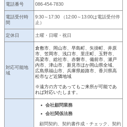
電話番号
086-454-7830
電話受付時
9:30～17:30 （12:00～13:00は電話受付停
間
止）
定休日
土曜・日曜・祝日
倉敷市、岡山市、早島町、矢掛町、井原
市、笠岡市、浅口市、里庄町、
玉野市、
高梁市、総社市、赤磐市、備前市、瀬戸
内市、津山市、新見市ほか岡山県全域、
対応可能地
広島県福山市、兵庫県姫路市、香川県高
域
松市など近隣地域
※遠方の方であってもご来所が可能であ
れば対応いたします。
会社顧問業務
会社関係法務
顧問契約、契約書作成・チェック、契約