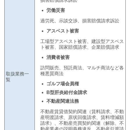
損害賠償請求訴訟
労働災害
​過労死、示談交渉、損害賠償請求訴訟
アスベスト被害
​工場型アスベスト被害、建設型アスベス
ト被害、国家賠償請求、企業賠償請求
消費者被害
訪問販売、預託商法、マルチ商法など各
種悪質商法
取扱業務一
覧
ゴルフ場会員権
B型肝炎給付金請求
不動産関連法務
不動産賃貸借契約関連（
賃料請求、
不動
産明渡請求、原状回復請求、
賃料増減額
請求）、
不動産売買契約関連（
解除、
不
動産業者の説明義務違反、
不動産引渡請