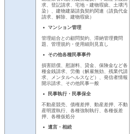
求、登記請求、
宅地・建物瑕疵、土壌汚
染）、
建物建築請負契約関連（
請負代金
請求、解除、建物瑕疵）
マンション管理
管理組合との顧問契約、滞納管理費問
題、管理規約・使用細則見直し
その他各種民事事件
損害賠償、慰謝料、貸金、保険金など各
種金銭請求、労働（解雇無効、残業代請
求、メンタルヘルスなど）、発信者情報
開示請求、その他民事一般
民事執行・民事保全
不動産競売、債権差押、動産差押、不動
産明渡執行、各種強制執行、各種仮差
押、各種仮処分
遺言・相続